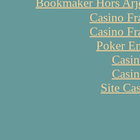
Bookmaker Hors Arje
Casino Fr
Casino Fr
Poker En
Casin
Casin
Site Ca