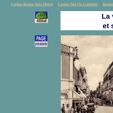
Casino Bonus Sans Depot
Casino Not On Gamstop
Bonus
La 
et