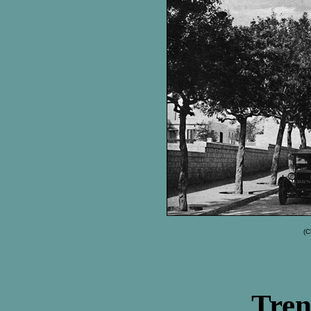
(C
Tren