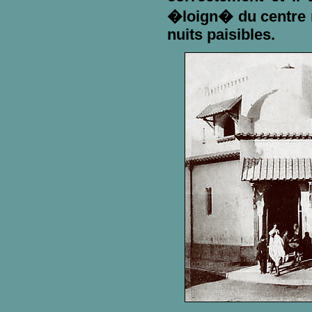
�loign� du centre 
nuits paisibles.