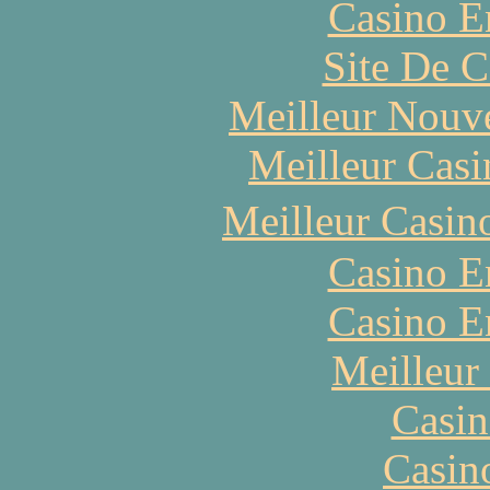
Casino E
Site De C
Meilleur Nouv
Meilleur Casi
Meilleur Casin
Casino E
Casino E
Meilleur
Casin
Casin