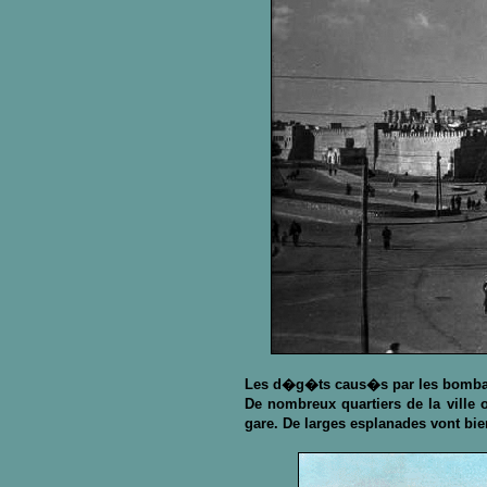
Les d�g�ts caus�s par les bombar
De nombreux quartiers de la ville
gare. De larges esplanades vont bi