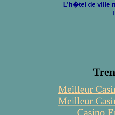
L'h�tel de ville 
Tren
Meilleur Casi
Meilleur Casi
Casino E