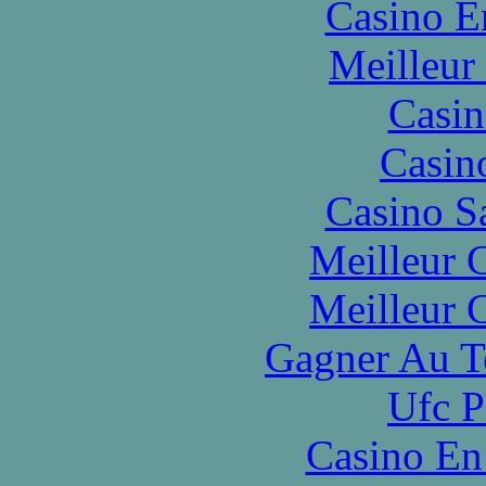
Casino E
Meilleur
Casin
Casin
Casino S
Meilleur 
Meilleur 
Gagner Au Te
Ufc P
Casino En