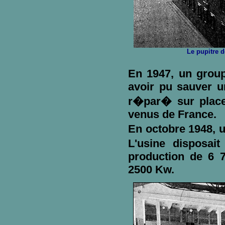
Le pupitre 
En 1947, un grou
avoir pu sauver u
r�par� sur place
venus de France.
En octobre 1948, u
L'usine disposai
production de 6 
2500 Kw.