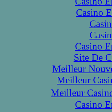
Casino E
Casino E
Casin
Casin
Casino E
Site De C
Meilleur Nouv
Meilleur Casi
Meilleur Casin
Casino E