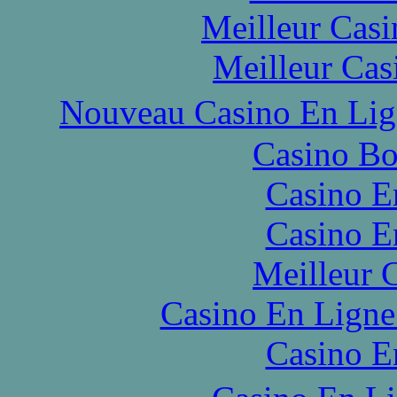
Meilleur Casi
Meilleur Cas
Nouveau Casino En Li
Casino Bo
Casino E
Casino E
Meilleur 
Casino En Ligne
Casino E