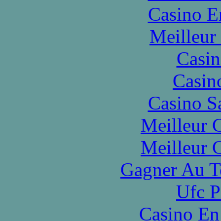
Casino E
Meilleur
Casin
Casin
Casino S
Meilleur 
Meilleur 
Gagner Au Te
Ufc P
Casino En