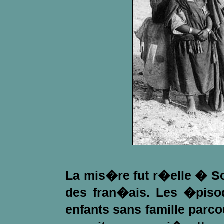
La mis�re fut r�elle � 
des fran�ais. Les �piso
enfants sans famille parc