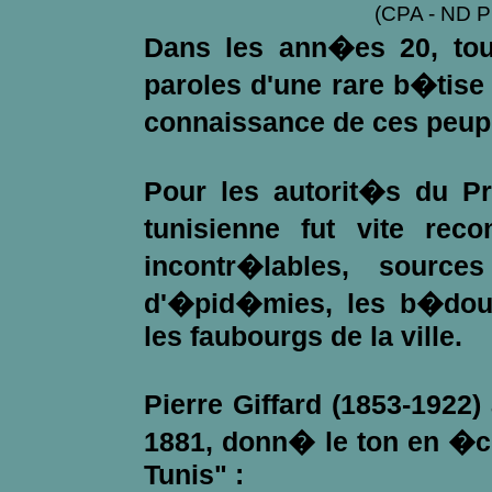
(CPA - ND P
Dans les ann�es 20, tou
paroles d'une rare b�tise 
connaissance de ces peup
Pour les autorit�s du Pro
tunisienne fut vite r
incontr�lables, sourc
d'�pid�mies, les b�dou
les faubourgs de la ville.
Pierre Giffard (1853-1922)
1881, donn� le ton en �c
Tunis" :