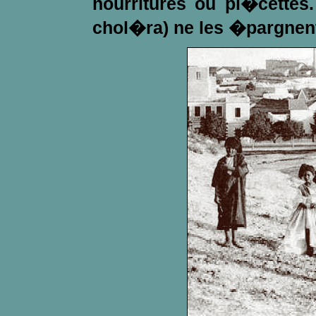
nourritures ou pi�cettes.
chol�ra) ne les �pargnen