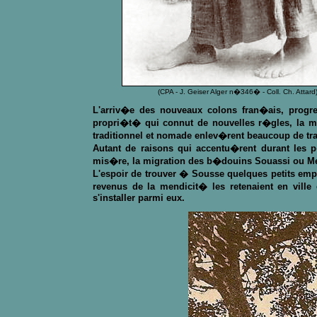
(CPA - J. Geiser Alger n�346� - Coll. Ch. Attard
L'arriv�e des nouveaux colons fran�ais, progre
propri�t� qui connut de nouvelles r�gles, la m�
traditionnel et nomade enlev�rent beaucoup de t
Autant de raisons qui accentu�rent durant les p
mis�re, la migration des b�douins Souassi ou Meth
L'espoir de trouver � Sousse quelques petits empl
revenus de la mendicit� les retenaient en vill
s'installer parmi eux.