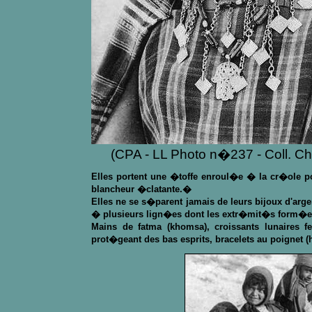
(CPA - LL Photo n�237 - Coll. Ch.
Elles portent une �toffe enroul�e � la cr�ole pou
blancheur �clatante.�
Elles ne se s�parent jamais de leurs bijoux d'argen
� plusieurs lign�es dont les extr�mit�s form�es de
Mains de fatma (khomsa), croissants lunaires fe
prot�geant des bas esprits, bracelets au poignet (h