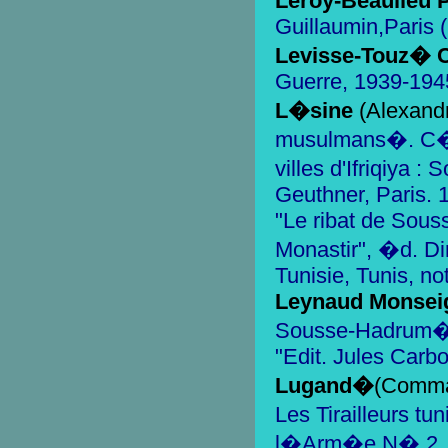
Leroy-Beaulieu 
Guillaumin,Paris 
Levisse-Touz� Ch
Guerre, 1939-1945
L�sine
(Alexandr
musulmans�. C�
villes d'Ifriqiya 
Geuthner, Paris. 
"Le ribat de Souss
Monastir", �d. Di
Tunisie, Tunis, no
Leynaud Monseig
Sousse-Hadrum�
"Edit. Jules Carbo
Lugand�
(Comm
Les Tirailleurs t
l�Arm�e N� 2, pp