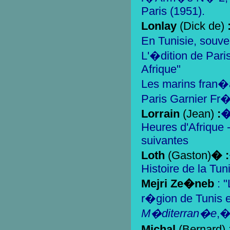
Paris (1951).
Lonlay
(Dick de)
En Tunisie, souv
L'�dition de Pari
Afrique"
Les marins fran�
Paris Garnier Fr�
Lorrain
(Jean)
:
Heures d'Afrique -
suivantes
Loth
(Gaston)
� :
Histoire de la Tun
Mejri
Ze�neb
: 
r�gion de Tunis 
M�diterran�e
,�
Michal
(Bernard)