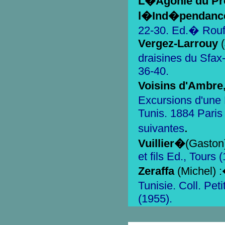
L�Agonie du Prot
l�Ind�pendanc
22-30. Ed.� Rouff
Vergez-Larrouy
draisines du Sfax
36-40.
Voisins d'Ambre
Excursions d'une
Tunis. 1884 Paris
.
suivantes
Vuillier�
(Gaston
et fils Ed., Tours 
Zeraffa
(Michel) 
Tunisie. Coll. Pet
(1955).