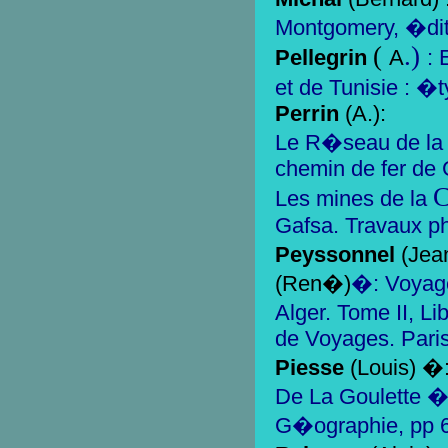
Montgomery, �dit
(
.)
Pellegrin
A
: 
et de Tunisie : �t
Perrin
(A.):
Le R�seau de la
chemin de fer de 
C
Les mines de la
Gafsa. Travaux p
Peyssonnel
(Jea
(Ren�)
�: Voyage
Alger. Tome II, Li
de Voyages. Paris
Piesse
(Louis) 
De La Goulette �
G�ographie, pp 6