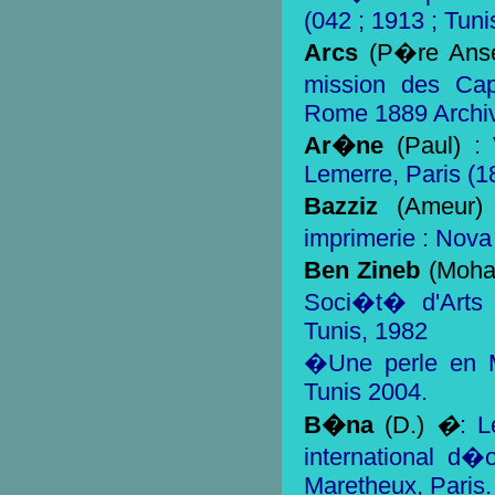
(042 ; 1913 ; Tuni
Arcs
(P�re Ans
mission des Ca
Rome 1889 Archive
Ar�ne
(Paul)
: 
Lemerre, Paris (1
Bazziz
(Ameur)
imprimerie : Nova
Ben Zineb
(Moha
Soci�t� d'Arts 
Tunis, 1982
�Une perle en 
Tunis 2004.
B�na
(D.)
�
: L
international d�
Maretheux, Paris.