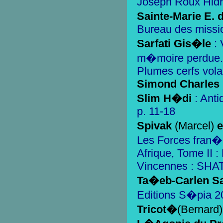
Joseph Roux Hidr
Sainte-Marie E. 
Bureau des missi
Sarfati Gis�le
: 
m�moire perdue.
Plumes cerfs vola
Simond Charles
Slim
H�di
: Anti
p. 11-18
Spivak
(Marcel)
e
Les Forces fran�a
Afrique, Tome II 
Vincennes : SHAT
Ta�eb-Carlen S
Editions S�pia 2
Tricot�
(Bernard)