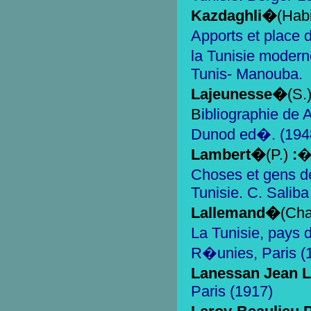
Kazdaghli�
(Hab
Apports et place
la Tunisie modern
Tunis- Manouba.
Lajeunesse�
(S.
B
ibliographie de 
Dunod ed�. (194
Lambert�
(P.)
:
Choses et gens de 
Tunisie. C. Saliba 
Lallemand�
(Cha
La Tunisie, pays d
R�unies, Paris (
Lanessan Jean L
Paris (1917)