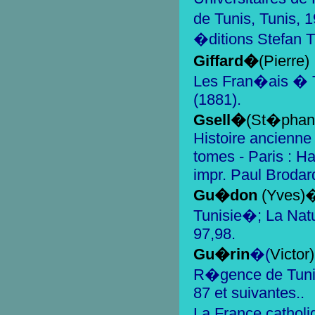
de Tunis, Tunis,
�ditions Stefan T
Giffard�
(Pierre)
Les Fran�ais � T
(1881).
Gsell
�
(St�phan
Histoire ancienne 
tomes - Paris : H
impr. Paul Brodar
Gu�don
(Yves)
Tunisie�; La Nat
97,98.
Gu�rin
�(
Victor
R�gence de Tunis
87 et suivantes..
La France catholi