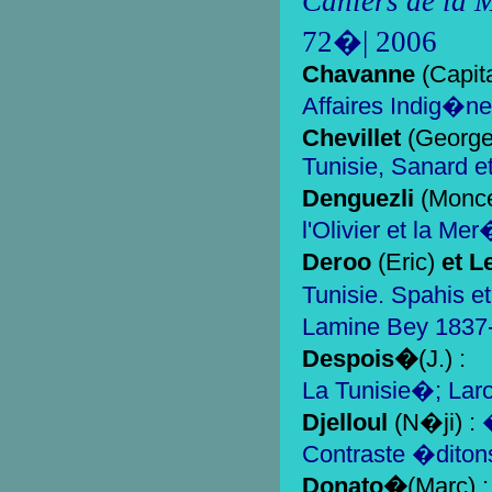
Cahiers de la
72�| 2006
Chavanne
(Capit
Affaires Indig�n
Chevillet
(George
Tunisie, Sanard e
Denguezli
(Monce
l'Olivier et la Me
Deroo
(Eric)
et L
Tunisie. Spahis e
Lamine Bey 1837-
Despois�
(J.)
:
La Tunisie�; Laro
Djelloul
(N�ji) :
�
Contraste �diton
Donato�
(Marc) :