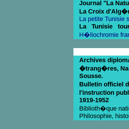
Journal "La Nat
La Croix d'Alg�r
La petite Tunisie 
La Tunisie tour
H�liochromie fra
Archives diploma
�trang�res, Nant
Sousse.
Bulletin officiel
l'instruction pu
1919-1952
Biblioth�que nat
Philosophie, hist