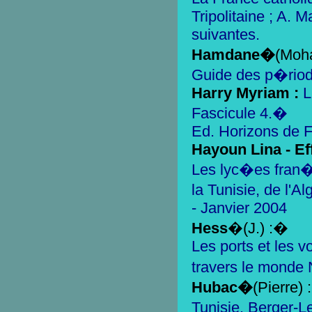
Tripolitaine ; A. 
suivantes.
Hamdane�
(Moh
Guide des p�rio
Harry Myriam :
L
Fascicule 4.�
Ed. Horizons de F
Hayoun Lina - Ef
Les lyc�es fran�a
la Tunisie, de l'
- Janvier 2004
Hess
�(J.)
:�
Les ports et les 
travers le monde 
Hubac�
(Pierre)
Tunisie. Berger-Le