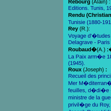
Rebourg
(Alain) :
Editions. Tunis, 1
Rendu (Christian
Tunisie (1880-191
Rey
(R.):
Voyage d'�tudes e
Delagrave - Paris
Roubaud�
(A.)
:
La Paix arm�e 1
(1945).
Roux
(Joseph)
:
Recueil des princi
Mer M�diterran�e
feuilles, d�di�e 
ministre de la gu
privil�ge du Roy,