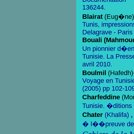
136244.
Blairat
(Eug�ne)
Tunis, impression
Delagrave - Paris
Bouali (Mahmoud
Un pionnier d�en
Tunisie. La Presse
avril 2010.
Boulmil
(Hafedh
Voyage en Tunisie
(2005) pp 102-109
Charfeddine
(Mo
Tunisie. �ditions
Chater
(
Khalifa)
� l��preuve de 