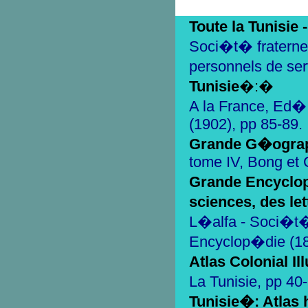
Toute la Tunisie
Soci�t� fraternel
personnels de ser
Tunisie
�:�
A la France, Ed�;
(1902), pp 85-89.
Grande G�ograp
tome IV, Bong et C
Grande Encyclop
sciences, des let
L�alfa - Soci�t
Encyclop�die (1
Atlas Colonial Il
La Tunisie, pp 40
Tunisie�: Atlas 