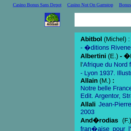
Casino Bonus Sans Depot
Casino Not On Gamstop
Bonus
Abitbol
(Michel) 
- �ditions Rivene
Albertini
(E.)
- �
l
'Afrique du Nord 
- Lyon 1937. Illus
Allain
(M.)
:
Notre belle France
Edit. Argentor, St
Allali
Jean-Pierre
2003
And�rodias
(F.
fran�aise pour 