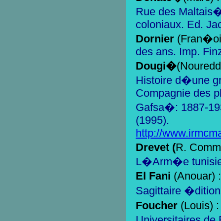
Rue des Maltais�;
coloniaux. Ed. J
Dornier
(Fran�oi
des ans. Imp. Fin
Dougi�
(Nouredd
Histoire d�une gr
Compagnie des ph
Gafsa�: 1887-193
(1995).
http://www.irmcma
Drevet (
R. Comm
L�Arm�e tunisie
El Fani
(Anouar) 
Sagittaire �dition
Foucher
(Louis) 
Universitaires de