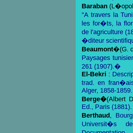
Baraban
(L�opo
"A travers la Tun
les for�ts, la fl
de l'agriculture 
�diteur scientifi
Beaumont
�(G. 
Paysages tunisie
261 (1907).�
El-Bekri
:
Descript
trad. en fran�a
Alger, 1858-1859.
Berge�
(Albert 
Ed., Paris (1881).
Berthaud
, Bour
Universit�s d
Documentation 